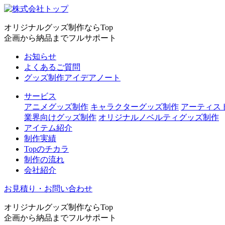
オリジナルグッズ制作ならTop
企画から納品までフルサポート
お知らせ
よくあるご質問
グッズ制作アイデアノート
サービス
アニメグッズ制作
キャラクターグッズ制作
アーティス
業界向けグッズ制作
オリジナルノベルティグッズ制作
アイテム紹介
制作実績
Topのチカラ
制作の流れ
会社紹介
お見積り・お問い合わせ
オリジナルグッズ制作ならTop
企画から納品までフルサポート