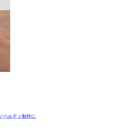
ノベルティ制作に