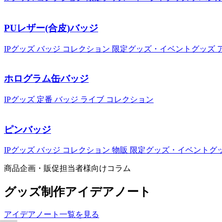
PUレザー(合皮)バッジ
IPグッズ
バッジ
コレクション
限定グッズ・イベントグッズ
ホログラム缶バッジ
IPグッズ
定番
バッジ
ライブ
コレクション
ピンバッジ
IPグッズ
バッジ
コレクション
物販
限定グッズ・イベントグ
商品企画・販促担当者様向けコラム
グッズ制作アイデアノート
アイデアノート一覧を見る