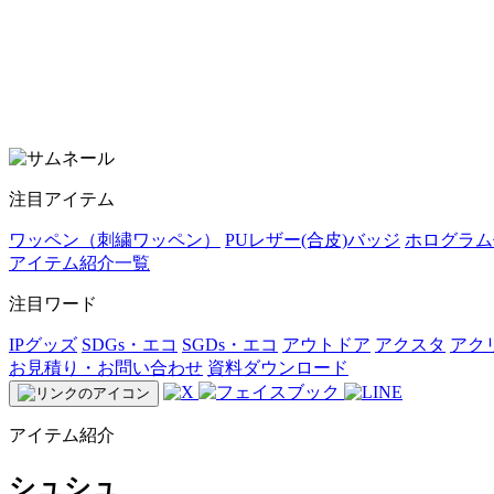
注目アイテム
ワッペン（刺繍ワッペン）
PUレザー(合皮)バッジ
ホログラム
アイテム紹介一覧
注目ワード
IPグッズ
SDGs・エコ
SGDs・エコ
アウトドア
アクスタ
アク
お見積り・お問い合わせ
資料ダウンロード
アイテム紹介
シュシュ