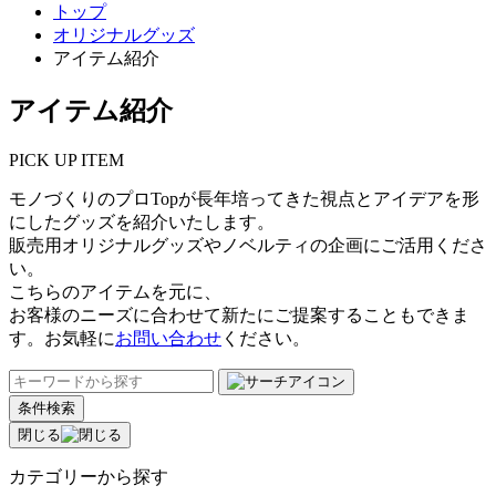
トップ
オリジナルグッズ
アイテム紹介
アイテム紹介
PICK UP ITEM
モノづくりのプロTopが長年培ってきた視点とアイデアを形
にしたグッズを紹介いたします。
販売用オリジナルグッズやノベルティの企画にご活用くださ
い。
こちらのアイテムを元に、
お客様のニーズに合わせて新たにご提案することもできま
す。お気軽に
お問い合わせ
ください。
条件検索
閉じる
カテゴリーから探す