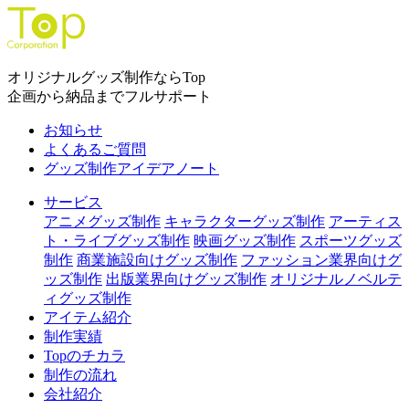
オリジナルグッズ制作ならTop
企画から納品までフルサポート
お知らせ
よくあるご質問
グッズ制作アイデアノート
サービス
アニメグッズ制作
キャラクターグッズ制作
アーティス
ト・ライブグッズ制作
映画グッズ制作
スポーツグッズ
制作
商業施設向けグッズ制作
ファッション業界向けグ
ッズ制作
出版業界向けグッズ制作
オリジナルノベルテ
ィグッズ制作
アイテム紹介
制作実績
Topのチカラ
制作の流れ
会社紹介