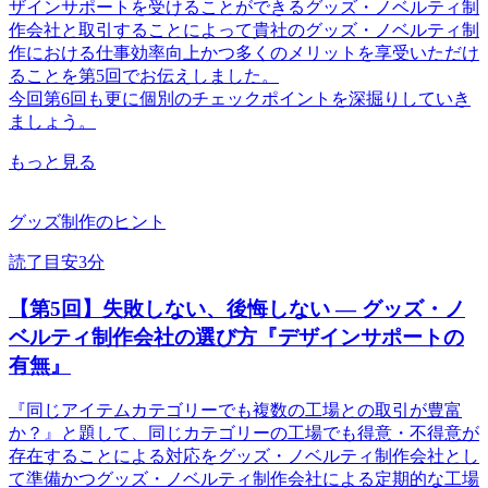
ザインサポートを受けることができるグッズ・ノベルティ制
作会社と取引することによって貴社のグッズ・ノベルティ制
作における仕事効率向上かつ多くのメリットを享受いただけ
ることを第5回でお伝えしました。
今回第6回も更に個別のチェックポイントを深掘りしていき
ましょう。
もっと見る
グッズ制作のヒント
読了目安3分
【第5回】失敗しない、後悔しない ― グッズ・ノ
ベルティ制作会社の選び方『デザインサポートの
有無』
『同じアイテムカテゴリーでも複数の工場との取引が豊富
か？』と題して、同じカテゴリーの工場でも得意・不得意が
存在することによる対応をグッズ・ノベルティ制作会社とし
て準備かつグッズ・ノベルティ制作会社による定期的な工場