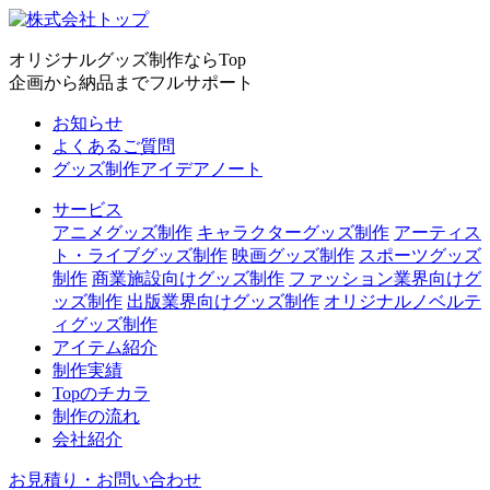
オリジナルグッズ制作ならTop
企画から納品までフルサポート
お知らせ
よくあるご質問
グッズ制作アイデアノート
サービス
アニメグッズ制作
キャラクターグッズ制作
アーティス
ト・ライブグッズ制作
映画グッズ制作
スポーツグッズ
制作
商業施設向けグッズ制作
ファッション業界向けグ
ッズ制作
出版業界向けグッズ制作
オリジナルノベルテ
ィグッズ制作
アイテム紹介
制作実績
Topのチカラ
制作の流れ
会社紹介
お見積り・お問い合わせ