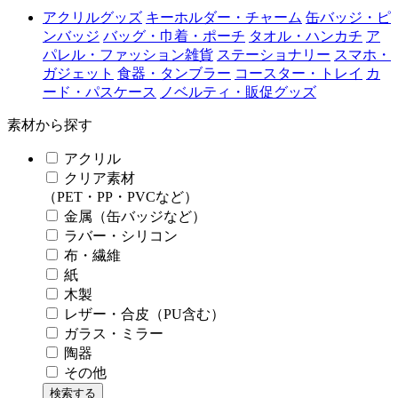
アクリルグッズ
キーホルダー・チャーム
缶バッジ・ピ
ンバッジ
バッグ・巾着・ポーチ
タオル・ハンカチ
ア
パレル・ファッション雑貨
ステーショナリー
スマホ・
ガジェット
食器・タンブラー
コースター・トレイ
カ
ード・パスケース
ノベルティ・販促グッズ
素材から探す
アクリル
クリア素材
（PET・PP・PVCなど）
金属（缶バッジなど）
ラバー・シリコン
布・繊維
紙
木製
レザー・合皮（PU含む）
ガラス・ミラー
陶器
その他