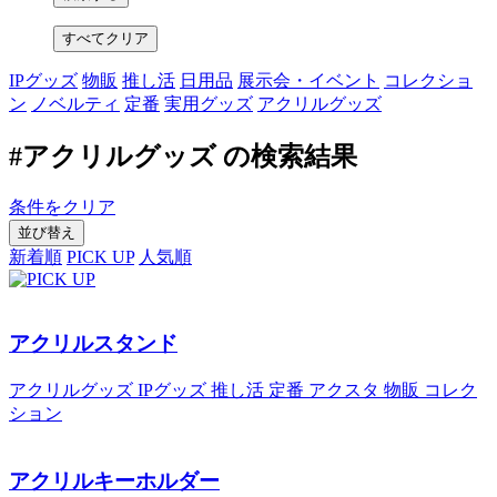
すべてクリア
IPグッズ
物販
推し活
日用品
展示会・イベント
コレクショ
ン
ノベルティ
定番
実用グッズ
アクリルグッズ
#アクリルグッズ の検索結果
条件をクリア
並び替え
新着順
PICK UP
人気順
アクリルスタンド
アクリルグッズ
IPグッズ
推し活
定番
アクスタ
物販
コレク
ション
アクリルキーホルダー