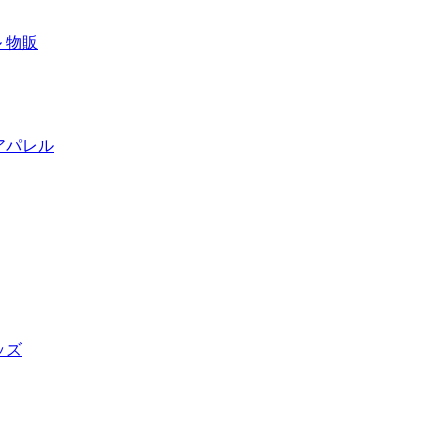
ル
物販
アパレル
ッズ