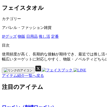
フェイスタオル
カテゴリー
アパレル・ファッション雑貨
IPグッズ
物販
日用品
推し活
定番
目次
使用頻度が高く、長期的な接触が期待でき、最近では推し活
幅広いターゲットに対応しやすく、物販・ノベルティどちら
アイテム紹介一覧へ戻る
注目のアイテム