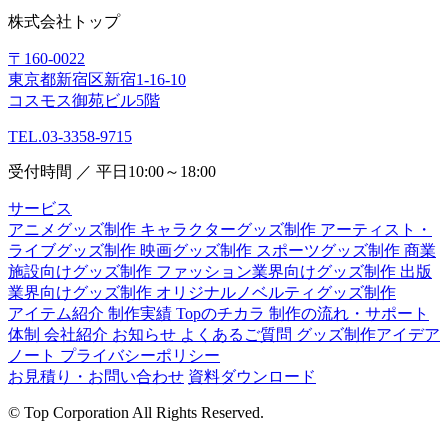
株式会社トップ
〒160-0022
東京都新宿区新宿1-16-10
コスモス御苑ビル5階
TEL.03-3358-9715
受付時間 ／ 平日10:00～18:00
サービス
アニメグッズ制作
キャラクターグッズ制作
アーティスト・
ライブグッズ制作
映画グッズ制作
スポーツグッズ制作
商業
施設向けグッズ制作
ファッション業界向けグッズ制作
出版
業界向けグッズ制作
オリジナルノベルティグッズ制作
アイテム紹介
制作実績
Topのチカラ
制作の流れ・サポート
体制
会社紹介
お知らせ
よくあるご質問
グッズ制作アイデア
ノート
プライバシーポリシー
お見積り・お問い合わせ
資料ダウンロード
©
Top Corporation All Rights Reserved.