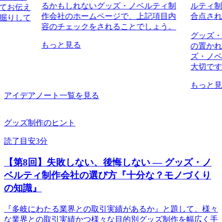
るかもしれないグッズ・ノベルティ制
ルティ
てお伝え
作会社のホームページで、上記項目内
合点さ
掘りして
容のチェックをされることでしょう。
グッズ
もっと見る
の置か
ズ・ノ
大切で
もっと
アイデアノート一覧を見る
グッズ制作のヒント
読了目安3分
【第8回】失敗しない、後悔しない ― グッズ・ノ
ベルティ制作会社の選び方『十分な？モノづくり
の知識』
『多岐にわたる業界との取引実績があるか』と題して、様々
な業界との取引実績かつ様々な目的別グッズ制作を幅広く手