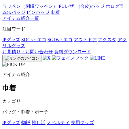
ワッペン（刺繍ワッペン）
PUレザー(合皮)バッジ
ホログラ
ム缶バッジ
ピンバッジ
巾着
アイテム紹介一覧
注目ワード
IPグッズ
SDGs・エコ
SGDs・エコ
アウトドア
アクスタ
アク
リルグッズ
お見積り・お問い合わせ
資料ダウンロード
アイテム紹介
巾着
カテゴリー
バッグ・巾着・ポーチ
IPグッズ
物販
推し活
ノベルティ
実用グッズ