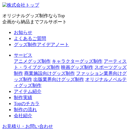
オリジナルグッズ制作ならTop
企画から納品までフルサポート
お知らせ
よくあるご質問
グッズ制作アイデアノート
サービス
アニメグッズ制作
キャラクターグッズ制作
アーティス
ト・ライブグッズ制作
映画グッズ制作
スポーツグッズ
制作
商業施設向けグッズ制作
ファッション業界向けグ
ッズ制作
出版業界向けグッズ制作
オリジナルノベルテ
ィグッズ制作
アイテム紹介
制作実績
Topのチカラ
制作の流れ
会社紹介
お見積り・お問い合わせ