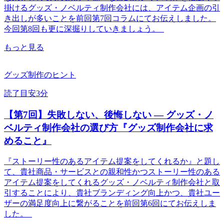
掛けるグッズ・ノベルティ制作会社には、アイテム企画の引
き出しが多いことを前回第7回コラムにてお伝えしました。
今回第8回も更に深掘りしていきましょう。
もっと見る
グッズ制作のヒント
読了目安3分
【第7回】失敗しない、後悔しない ― グッズ・ノ
ベルティ制作会社の選び方『グッズ制作会社に求
めること』
『ストーリー性のあるアイテム提案をしてくれるか』と題し
て、貴社商品・サービスとの親和性かつストーリー性のある
アイテム提案をしてくれるグッズ・ノベルティ制作会社と取
引することにより、貴社ブランディング向上かつ、貴社ユー
ザーの満足度向上に繋がることを前回第6回にてお伝えしま
した。