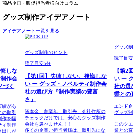
商品企画・販促担当者様向けコラム
グッズ制作アイデアノート
アイデアノート一覧を見る
グッズ
グッズ制作のヒント
読了目安
読了目安5分
後悔しな
【第2
【第1回】失敗しない、後悔しな
ィ制作会
い ー
い ー グッズ・ノベルティ制作会
ノづく
社の選
社の選び方『制作実績の豊富
業との
さ』
実績があ
エンド
資本金、創業年、取引先、会社住所の
との取引
グッズ
チェックだけでは、安心なグッズ制作
制作を幅
会社を選べません！！
このク
ティ制作
多くの企業ご担当者様は、取引先にな
業との
き出しが