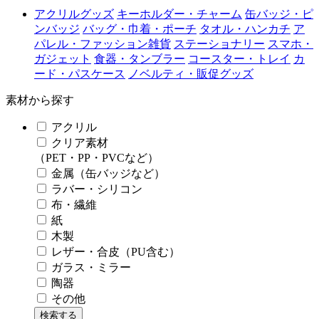
アクリルグッズ
キーホルダー・チャーム
缶バッジ・ピ
ンバッジ
バッグ・巾着・ポーチ
タオル・ハンカチ
ア
パレル・ファッション雑貨
ステーショナリー
スマホ・
ガジェット
食器・タンブラー
コースター・トレイ
カ
ード・パスケース
ノベルティ・販促グッズ
素材から探す
アクリル
クリア素材
（PET・PP・PVCなど）
金属（缶バッジなど）
ラバー・シリコン
布・繊維
紙
木製
レザー・合皮（PU含む）
ガラス・ミラー
陶器
その他