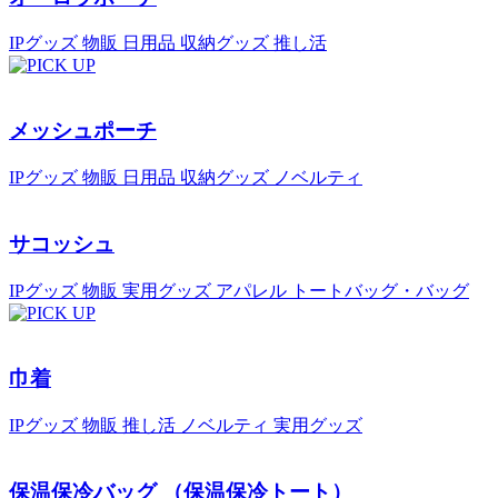
IPグッズ
物販
日用品
収納グッズ
推し活
メッシュポーチ
IPグッズ
物販
日用品
収納グッズ
ノベルティ
サコッシュ
IPグッズ
物販
実用グッズ
アパレル
トートバッグ・バッグ
巾着
IPグッズ
物販
推し活
ノベルティ
実用グッズ
保温保冷バッグ （保温保冷トート）