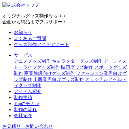
オリジナルグッズ制作ならTop
企画から納品までフルサポート
お知らせ
よくあるご質問
グッズ制作アイデアノート
サービス
アニメグッズ制作
キャラクターグッズ制作
アーティス
ト・ライブグッズ制作
映画グッズ制作
スポーツグッズ
制作
商業施設向けグッズ制作
ファッション業界向けグ
ッズ制作
出版業界向けグッズ制作
オリジナルノベルテ
ィグッズ制作
アイテム紹介
制作実績
Topのチカラ
制作の流れ
会社紹介
お見積り・お問い合わせ