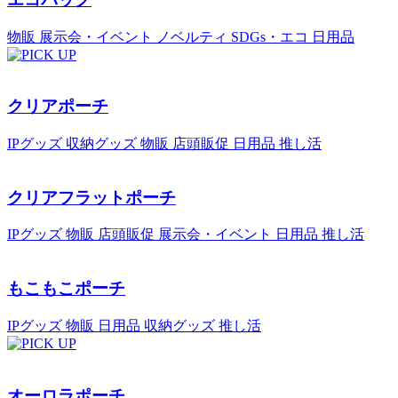
物販
展示会・イベント
ノベルティ
SDGs・エコ
日用品
クリアポーチ
IPグッズ
収納グッズ
物販
店頭販促
日用品
推し活
クリアフラットポーチ
IPグッズ
物販
店頭販促
展示会・イベント
日用品
推し活
もこもこポーチ
IPグッズ
物販
日用品
収納グッズ
推し活
オーロラポーチ