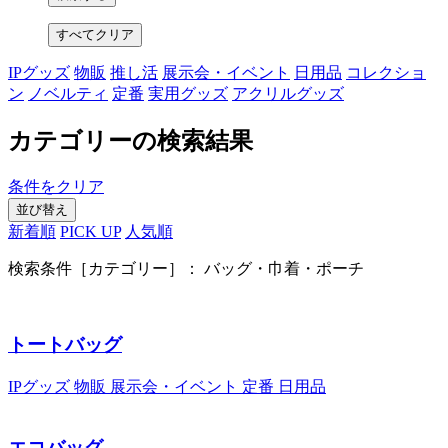
すべてクリア
IPグッズ
物販
推し活
展示会・イベント
日用品
コレクショ
ン
ノベルティ
定番
実用グッズ
アクリルグッズ
カテゴリーの検索結果
条件をクリア
並び替え
新着順
PICK UP
人気順
検索条件［カテゴリー］：
バッグ・巾着・ポーチ
トートバッグ
IPグッズ
物販
展示会・イベント
定番
日用品
エコバッグ