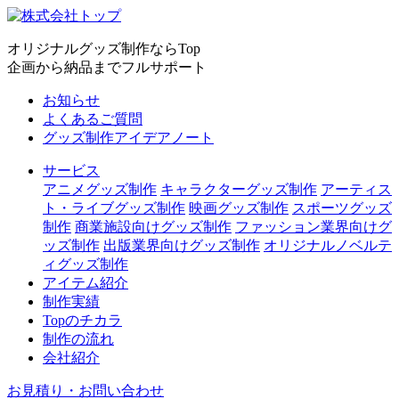
オリジナルグッズ制作ならTop
企画から納品までフルサポート
お知らせ
よくあるご質問
グッズ制作アイデアノート
サービス
アニメグッズ制作
キャラクターグッズ制作
アーティス
ト・ライブグッズ制作
映画グッズ制作
スポーツグッズ
制作
商業施設向けグッズ制作
ファッション業界向けグ
ッズ制作
出版業界向けグッズ制作
オリジナルノベルテ
ィグッズ制作
アイテム紹介
制作実績
Topのチカラ
制作の流れ
会社紹介
お見積り・お問い合わせ