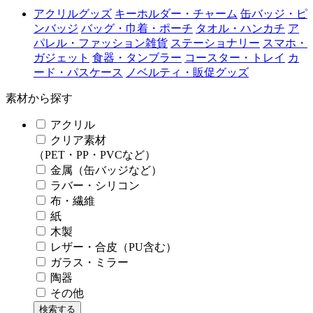
アクリルグッズ
キーホルダー・チャーム
缶バッジ・ピ
ンバッジ
バッグ・巾着・ポーチ
タオル・ハンカチ
ア
パレル・ファッション雑貨
ステーショナリー
スマホ・
ガジェット
食器・タンブラー
コースター・トレイ
カ
ード・パスケース
ノベルティ・販促グッズ
素材から探す
アクリル
クリア素材
（PET・PP・PVCなど）
金属（缶バッジなど）
ラバー・シリコン
布・繊維
紙
木製
レザー・合皮（PU含む）
ガラス・ミラー
陶器
その他