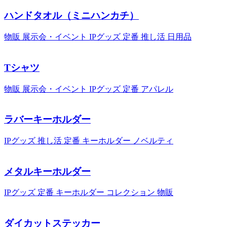
ハンドタオル（ミニハンカチ）
物販
展示会・イベント
IPグッズ
定番
推し活
日用品
Tシャツ
物販
展示会・イベント
IPグッズ
定番
アパレル
ラバーキーホルダー
IPグッズ
推し活
定番
キーホルダー
ノベルティ
メタルキーホルダー
IPグッズ
定番
キーホルダー
コレクション
物販
ダイカットステッカー