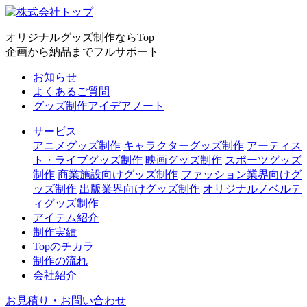
オリジナルグッズ制作ならTop
企画から納品までフルサポート
お知らせ
よくあるご質問
グッズ制作アイデアノート
サービス
アニメグッズ制作
キャラクターグッズ制作
アーティス
ト・ライブグッズ制作
映画グッズ制作
スポーツグッズ
制作
商業施設向けグッズ制作
ファッション業界向けグ
ッズ制作
出版業界向けグッズ制作
オリジナルノベルテ
ィグッズ制作
アイテム紹介
制作実績
Topのチカラ
制作の流れ
会社紹介
お見積り・お問い合わせ