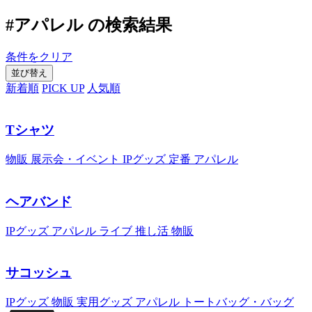
#アパレル の検索結果
条件をクリア
並び替え
新着順
PICK UP
人気順
Tシャツ
物販
展示会・イベント
IPグッズ
定番
アパレル
ヘアバンド
IPグッズ
アパレル
ライブ
推し活
物販
サコッシュ
IPグッズ
物販
実用グッズ
アパレル
トートバッグ・バッグ