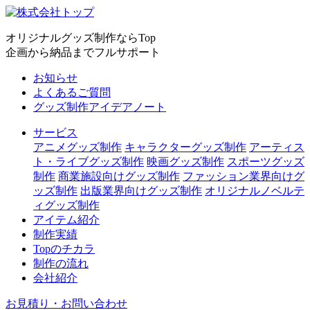
オリジナルグッズ制作ならTop
企画から納品までフルサポート
お知らせ
よくあるご質問
グッズ制作アイデアノート
サービス
アニメグッズ制作
キャラクターグッズ制作
アーティス
ト・ライブグッズ制作
映画グッズ制作
スポーツグッズ
制作
商業施設向けグッズ制作
ファッション業界向けグ
ッズ制作
出版業界向けグッズ制作
オリジナルノベルテ
ィグッズ制作
アイテム紹介
制作実績
Topのチカラ
制作の流れ
会社紹介
お見積り・お問い合わせ