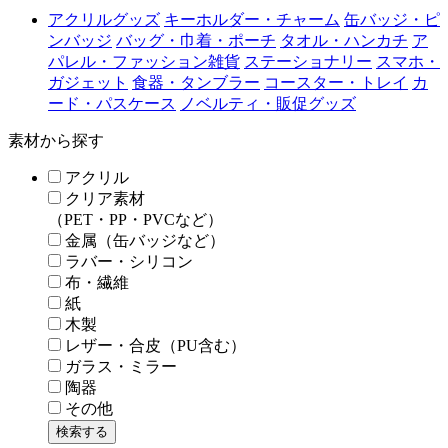
アクリルグッズ
キーホルダー・チャーム
缶バッジ・ピ
ンバッジ
バッグ・巾着・ポーチ
タオル・ハンカチ
ア
パレル・ファッション雑貨
ステーショナリー
スマホ・
ガジェット
食器・タンブラー
コースター・トレイ
カ
ード・パスケース
ノベルティ・販促グッズ
素材から探す
アクリル
クリア素材
（PET・PP・PVCなど）
金属（缶バッジなど）
ラバー・シリコン
布・繊維
紙
木製
レザー・合皮（PU含む）
ガラス・ミラー
陶器
その他