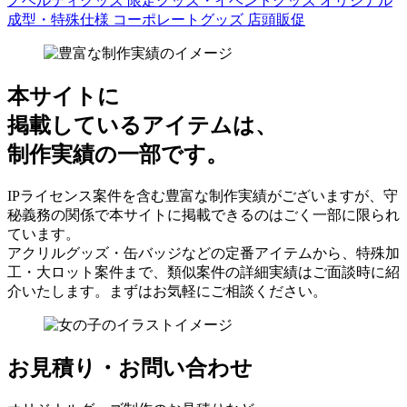
ノベルティグッズ
限定グッズ・イベントグッズ
オリジナル
成型・特殊仕様
コーポレートグッズ
店頭販促
本サイトに
掲載しているアイテムは、
制作実績の一部です。
IPライセンス案件を含む豊富な制作実績がございますが、守
秘義務の関係で本サイトに掲載できるのはごく一部に限られ
ています。
アクリルグッズ・缶バッジなどの定番アイテムから、特殊加
工・大ロット案件まで、類似案件の詳細実績はご面談時に紹
介いたします。まずはお気軽にご相談ください。
お見積り・お問い合わせ