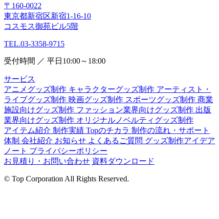
〒160-0022
東京都新宿区新宿1-16-10
コスモス御苑ビル5階
TEL.03-3358-9715
受付時間 ／ 平日10:00～18:00
サービス
アニメグッズ制作
キャラクターグッズ制作
アーティスト・
ライブグッズ制作
映画グッズ制作
スポーツグッズ制作
商業
施設向けグッズ制作
ファッション業界向けグッズ制作
出版
業界向けグッズ制作
オリジナルノベルティグッズ制作
アイテム紹介
制作実績
Topのチカラ
制作の流れ・サポート
体制
会社紹介
お知らせ
よくあるご質問
グッズ制作アイデア
ノート
プライバシーポリシー
お見積り・お問い合わせ
資料ダウンロード
©
Top Corporation All Rights Reserved.