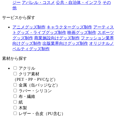
ジー
アパレル・コスメ
公共・自治体・インフラ
その
他
サービスから探す
アニメグッズ制作
キャラクターグッズ制作
アーティス
トグッズ・ライブグッズ制作
映画グッズ制作
スポーツ
グッズ制作
商業施設向けグッズ制作
ファッション業界
向けグッズ制作
出版業界向けグッズ制作
オリジナルノ
ベルティグッズ制作
素材から探す
アクリル
クリア素材
（PET・PP・PVCなど）
金属（缶バッジなど）
ラバー・シリコン
布・繊維
紙
木製
レザー・合皮（PU含む）