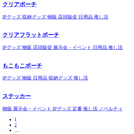
クリアポーチ
IPグッズ
収納グッズ
物販
店頭販促
日用品
推し活
クリアフラットポーチ
IPグッズ
物販
店頭販促
展示会・イベント
日用品
推し活
もこもこポーチ
IPグッズ
物販
日用品
収納グッズ
推し活
ステッカー
物販
展示会・イベント
IPグッズ
定番
推し活
ノベルティ
1
2
…