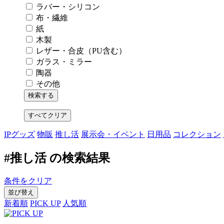
ラバー・シリコン
布・繊維
紙
木製
レザー・合皮（PU含む）
ガラス・ミラー
陶器
その他
すべてクリア
IPグッズ
物販
推し活
展示会・イベント
日用品
コレクション
#推し活 の検索結果
条件をクリア
並び替え
新着順
PICK UP
人気順