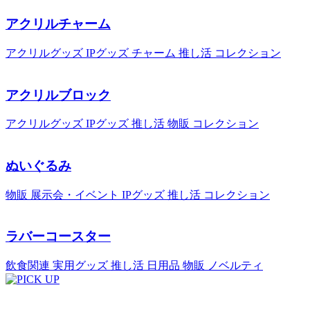
アクリルチャーム
アクリルグッズ
IPグッズ
チャーム
推し活
コレクション
アクリルブロック
アクリルグッズ
IPグッズ
推し活
物販
コレクション
ぬいぐるみ
物販
展示会・イベント
IPグッズ
推し活
コレクション
ラバーコースター
飲食関連
実用グッズ
推し活
日用品
物販
ノベルティ