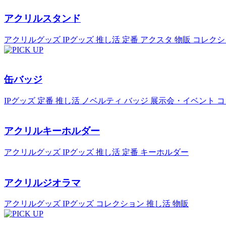
アクリルスタンド
アクリルグッズ
IPグッズ
推し活
定番
アクスタ
物販
コレクシ
缶バッジ
IPグッズ
定番
推し活
ノベルティ
バッジ
展示会・イベント
コ
アクリルキーホルダー
アクリルグッズ
IPグッズ
推し活
定番
キーホルダー
アクリルジオラマ
アクリルグッズ
IPグッズ
コレクション
推し活
物販