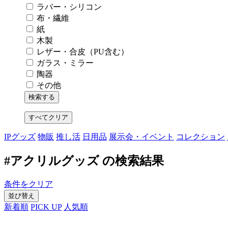
ラバー・シリコン
布・繊維
紙
木製
レザー・合皮（PU含む）
ガラス・ミラー
陶器
その他
すべてクリア
IPグッズ
物販
推し活
日用品
展示会・イベント
コレクション
#アクリルグッズ の検索結果
条件をクリア
並び替え
新着順
PICK UP
人気順